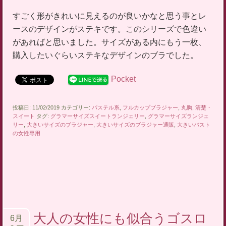
すごく形がきれいに見えるのが良いかなと思う事とレ
ースのデザインがステキです。このシリーズで色違い
があればと思いました。サイズがある内にもう一枚、
購入したいぐらいステキなデザインのブラでした。
Pocket
投稿日: 11/02/2019 カテゴリー:
パステル系
,
フルカップブラジャー
,
丸胸
,
清楚・
スイート
タグ:
グラマーサイズスイートランジェリー
,
グラマーサイズランジェ
リー
,
大きいサイズのブラジャー
,
大きいサイズのブラジャー通販
,
大きいバスト
の女性専用
大人の女性にも似合うゴスロ
6月