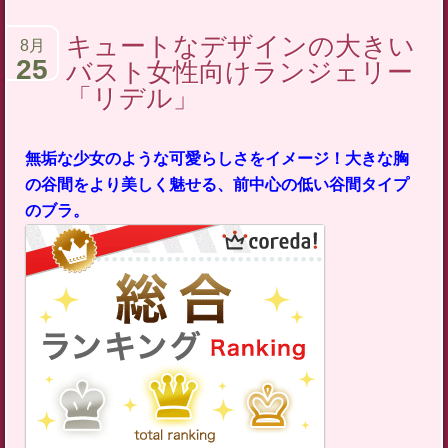
テ
キュートなデザインの大きい
8月
ン
25
バスト女性向けランジェリー
ツ
「リデル」
へ
ス
キ
無垢な少女のような可愛らしさをイメージ！大きな胸
ッ
の谷間をより美しく魅せる、前中心の低い谷間タイプ
プ
のブラ。