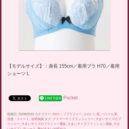
【モデルサイズ】：身長 155cm／着用ブラ H70／着用
ショーツ L
Pocket
投稿日: 25/08/2019 カテゴリー:
3/4カップブラジャー
,
かわいい系
,
パステル系
,
清楚・スイート
,
谷間強調
タグ:
グラマーサイズランジェリー
,
大きいサイズのブ
ラジャー
,
大きいサイズのブラジャー通販
,
大きいサイズファッション通販
,
大き
いサイズレディース
,
胸が大きい女性向け