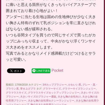
に痛いと思える箇所がなくきっちりバイアステープで
囲まれており着け心地がよい！
アンダーに当たる生地は固めの生地伸びが少なく大き
い胸さん特有のずれて乳ポジションを常に直さなけれ
ばならない感が緩和される。
いつも谷間タイプを買うので同じサイズで買ったがカ
ップにみっちり収まって、中央がかなり浮くワンサイ
ス大きめをオススメします。
写真でみるとかなりメイド感満載だけどつけるとサラ
ッと可愛い。
Pocket
投稿日: 17/06/2018 カテゴリー:
3/4カップブラジャー
,
かわいい系
,
グレー・黒・
ブラウン系
,
寄せ上げブラ
タグ:
グラマーサイズ
,
グラマーサイズランジェリー
,
グラマラスサイズ
,
グラマラスサイズセットアップランジェリー
,
大きいサイズの
ブラジャー
,
大きいサイズのブラジャー通販
,
大きな胸の女性向け
,
大きな胸の女
性専用ブラジャー
,
大きな胸の女性用セクシーランジェリー
,
大きな胸の女性用ラ
ンジェリーショップ
,
胸の大きな女性用ランジェリー