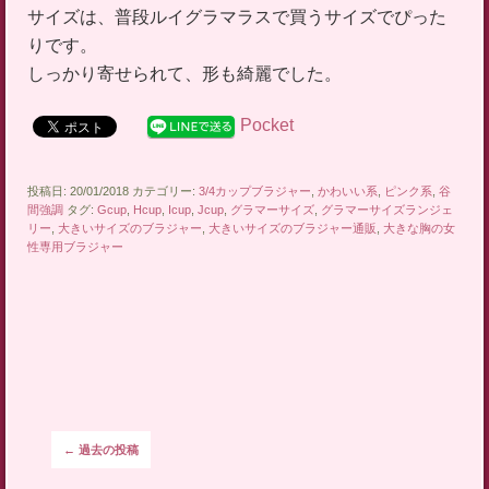
サイズは、普段ルイグラマラスで買うサイズでぴった
りです。
しっかり寄せられて、形も綺麗でした。
Pocket
投稿日: 20/01/2018 カテゴリー:
3/4カップブラジャー
,
かわいい系
,
ピンク系
,
谷
間強調
タグ:
Gcup
,
Hcup
,
Icup
,
Jcup
,
グラマーサイズ
,
グラマーサイズランジェ
リー
,
大きいサイズのブラジャー
,
大きいサイズのブラジャー通販
,
大きな胸の女
性専用ブラジャー
投稿ナビゲーション
←
過去の投稿