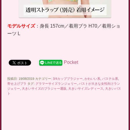
モデルサイズ
：身長 157cm／着用ブラ H70／着用ショ
ーツ L
Pocket
投稿日: 19/08/2019 カテゴリー:
3/4カップブラジャー
,
かわいい系
,
パステル系
,
寄せ上げブラ
タグ:
グラマーサイズランジェリー
,
バストが大きな女性向けラン
ジェリー
,
大きいサイズのブラジャー通販
,
大きいサイズレディース
,
大きいバス
ト