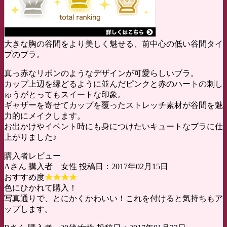
大きな胸の谷間をより美しく魅せる、前中心の低い谷間タイ
プのブラ。
真っ赤なリボンのようなデザインが可愛らしいブラ。
カップ上辺を縁どるように並んだピンクと赤のハートの刺し
ゅうがとってもスイートな印象。
ギャザーを寄せてカップを覆ったストレッチ素材が谷間を魅
力的にメイクします。
お出かけやイベント時にも身につけたいキュートなブラに仕
上がりました♪
購入者レビュー
Aさん 購入者 女性 投稿日：2017年02月15日
おすすめ度
★★★★
色にひかれて購入！
写真通りで、とにかくかわいい！これを付けると気持ちもア
ップします。