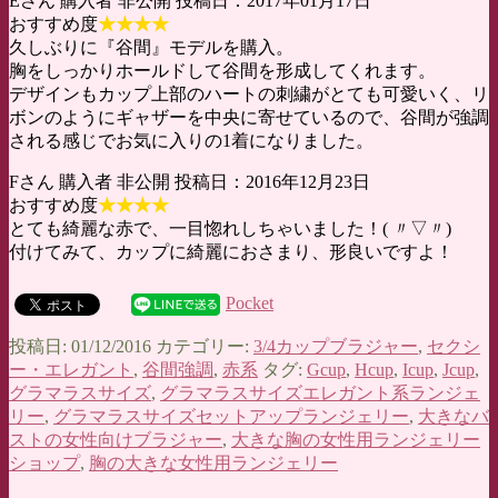
Eさん 購入者 非公開 投稿日：2017年01月17日
おすすめ度
★★★★
久しぶりに『谷間』モデルを購入。
胸をしっかりホールドして谷間を形成してくれます。
デザインもカップ上部のハートの刺繍がとても可愛いく、リ
ボンのようにギャザーを中央に寄せているので、谷間が強調
される感じでお気に入りの1着になりました。
Fさん 購入者 非公開 投稿日：2016年12月23日
おすすめ度
★★★★
とても綺麗な赤で、一目惚れしちゃいました！( 〃▽〃)
付けてみて、カップに綺麗におさまり、形良いですよ！
Pocket
投稿日: 01/12/2016 カテゴリー:
3/4カップブラジャー
,
セクシ
ー・エレガント
,
谷間強調
,
赤系
タグ:
Gcup
,
Hcup
,
Icup
,
Jcup
,
グラマラスサイズ
,
グラマラスサイズエレガント系ランジェ
リー
,
グラマラスサイズセットアップランジェリー
,
大きなバ
ストの女性向けブラジャー
,
大きな胸の女性用ランジェリー
ショップ
,
胸の大きな女性用ランジェリー