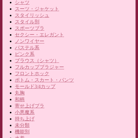
シャツ
スーツ・ジャケット
スタイリッシュ
スタイル別
スポーツブラ
セクシー・エレガント
ノンワイヤー
パステル系
ピンク系
ブラウス（シャツ）
フルカップブラジャー
フロントホック
ボトム・スカート・パンツ
モールド3/4カップ
丸胸
和柄
寄せ上げブラ
小悪魔系
持ち上げ
未分類
機能別