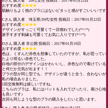
Bさん 購入者 20代/女性 投稿日：2017年01月22日
おすすめ度
★★★★
肌触りもよく他のブラにはないピタッと感がすごいいいです
Cさん 購入者 埼玉県/20代/女性 投稿日：2017年01月22日
おすすめ度
★★★★
デザインがすっごく可愛くて一目惚れでした(*^^*)
派手すぎず刺繍も可愛くてお気に入りです(*^^*)
Dさん 購入者 非公開 投稿日：2017年01月19日
おすすめ度
★★★★
色は、くすんだ赤色を想像していたのですが、私が思ってい
たより明るい赤色でした。
白地の部分のデザインはかわいいし、赤色なので着けている
と何だか元気が出ます！！
ブラの型が同じ型でも、デザインが違うと合う、合わないが
私の場合ありました。
1回交換無料は嬉しいですね。
こちらのブラは、私にはパットを入れてぴったり。着け心地
も良いです♪
次回も同じような型のブラの購入をしたいと思います。