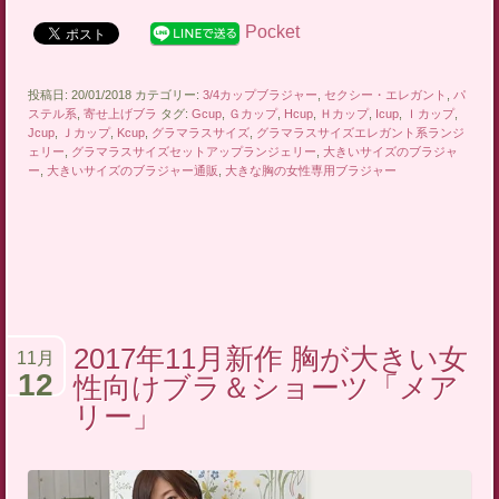
Pocket
投稿日: 20/01/2018 カテゴリー:
3/4カップブラジャー
,
セクシー・エレガント
,
パ
ステル系
,
寄せ上げブラ
タグ:
Gcup
,
Ｇカップ
,
Hcup
,
Ｈカップ
,
Icup
,
Ｉカップ
,
Jcup
,
Ｊカップ
,
Kcup
,
グラマラスサイズ
,
グラマラスサイズエレガント系ランジ
ェリー
,
グラマラスサイズセットアップランジェリー
,
大きいサイズのブラジャ
ー
,
大きいサイズのブラジャー通販
,
大きな胸の女性専用ブラジャー
2017年11月新作 胸が大きい女
11月
12
性向けブラ＆ショーツ「メア
リー」