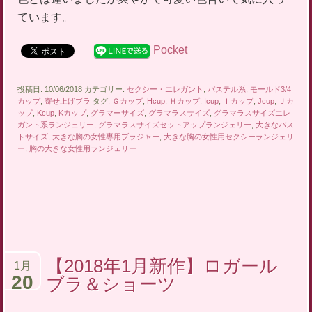
ています。
Pocket
投稿日: 10/06/2018 カテゴリー:
セクシー・エレガント
,
パステル系
,
モールド3/4
カップ
,
寄せ上げブラ
タグ:
Ｇカップ
,
Hcup
,
Ｈカップ
,
Icup
,
Ｉカップ
,
Jcup
,
Ｊカ
ップ
,
Kcup
,
Kカップ
,
グラマーサイズ
,
グラマラスサイズ
,
グラマラスサイズエレ
ガント系ランジェリー
,
グラマラスサイズセットアップランジェリー
,
大きなバス
トサイズ
,
大きな胸の女性専用ブラジャー
,
大きな胸の女性用セクシーランジェリ
ー
,
胸の大きな女性用ランジェリー
【2018年1月新作】ロガール
1月
20
ブラ＆ショーツ