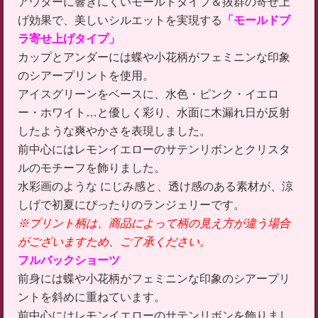
アウターに響きにくいモールドタイプ＆抜群の寄せ上
げ効果で、美しいシルエットを実現する
「モールドブ
ラ寄せ上げタイプ」
カップとアンダーには蝶や小花柄がフェミニンな印象
のシアープリントを使用。
アイスグリーンをベースに、水色・ピンク・イエロ
ー・ホワイト…と優しく彩り、水面に木漏れ日が反射
したような爽やかさを表現しました。
前中心にはレモンイエローのサテンリボンとクリスタ
ルのモチーフを飾りました。
水彩画のような にじみ感と、透け感のある素材が、涼
しげで初夏にぴったりのランジェリーです。
※プリント柄は、商品によって柄の見え方が違う場合
がございますため、ご了承ください。
フルバックショーツ
前身には蝶や小花柄がフェミニンな印象のシアープリ
ントを斜めに重ねています。
前中心にはレモンイエローのサテンリボンを飾りまし