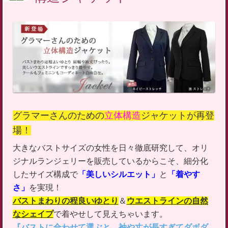
グラマーさんのための
立体構造
ジャケットが再登
場！
大きなバストサイズの女性を日々徹底研究して、オリ
ジナルランジェリーを販売しているからこそ、細分化
したサイズ構成で
「美しいシルエット」
と
「着やす
さ」
を実現！
​バストまわりの程良いゆとり
＆
ウエストラインの自然
なシェイプ
で着やせして見えちゃいます。​​​
『バストに合わせて選ぶと、袖や丈が長すぎてダボダ