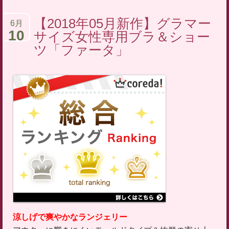
テ
【2018年05月新作】グラマー
6月
ン
10
サイズ女性専用ブラ＆ショー
ツ
ツ「ファータ」
へ
ス
キ
ッ
プ
涼しげで爽やかなランジェリー