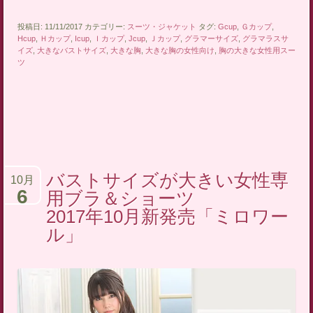
投稿日: 11/11/2017 カテゴリー:
スーツ・ジャケット
タグ:
Gcup
,
Ｇカップ
,
Hcup
,
Ｈカップ
,
Icup
,
Ｉカップ
,
Jcup
,
Ｊカップ
,
グラマーサイズ
,
グラマラスサ
イズ
,
大きなバストサイズ
,
大きな胸
,
大きな胸の女性向け
,
胸の大きな女性用スー
ツ
バストサイズが大きい女性専
10月
6
用ブラ＆ショーツ
2017年10月新発売「ミロワー
ル」