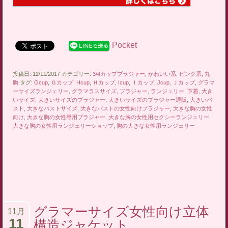
Pocket
投稿日: 12/11/2017 カテゴリー:
3/4カップブラジャー
,
かわいい系
,
ピンク系
,
丸
胸
タグ:
Gcup
,
Ｇカップ
,
Hcup
,
Ｈカップ
,
Icup
,
Ｉカップ
,
Jcup
,
Ｊカップ
,
グラマ
ーサイズランジェリー
,
グラマラスサイズ
,
ブラジャー
,
ランジェリー
,
下着
,
大き
いサイズ
,
大きいサイズのブラジャー
,
大きいサイズのブラジャー通販
,
大きいバ
スト
,
大きなバストサイズ
,
大きなバストの女性向けブラジャー
,
大きな胸の女性
向け
,
大きな胸の女性専用ブラジャー
,
大きな胸の女性用セクシーランジェリー
,
大きな胸の女性用ランジェリーショップ
,
胸の大きな女性用ランジェリー
グラマーサイズ女性向け立体
11月
11
構造ジャケット