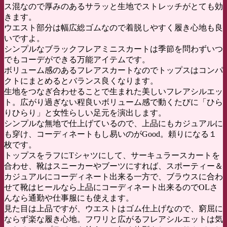
ス混なので厚みのあるサラッと生地でストレッチがとても効
きます。
ウエスト部分は幅広総ゴムなので着脱しやすく履き心地も良
いですよ。
シンプルなブラックフレアミニスカートは季節を問わずいつ
でもコーデができる万能アイテムです。
ボリューム感のあるフレアスカートなのでトップスはコンパ
クトにまとめるとバランス良くなります。
生地をつなぎ合わせることで生まれた美しいフレアシルエッ
ト。広がり過ぎない程良いボリューム感で動くたびに「ひら
りひらり」と女性らしい足元を演出します。
シンプルな無地で仕上げているので、上品にもカジュアルに
も穿け、コーディネートもし易いのがGood。頼りになる１
枚です。
トップスをラフにTシャツにして、サーキュラースカートを
合わせ、靴はスニーカーやブーツにすれば、スポーティー＆
カジュアルにコーディネート出来る一方で、ブラウスに合わ
せて靴はヒールなら上品にコーディネート出来るのでOLさ
んなら通勤や仕事服にも使えます。
見た目は上品ですが、ウエストはゴム仕上げなので、窮屈に
ならず楽な履き心地。フワリと広がるフレアシルエットは気