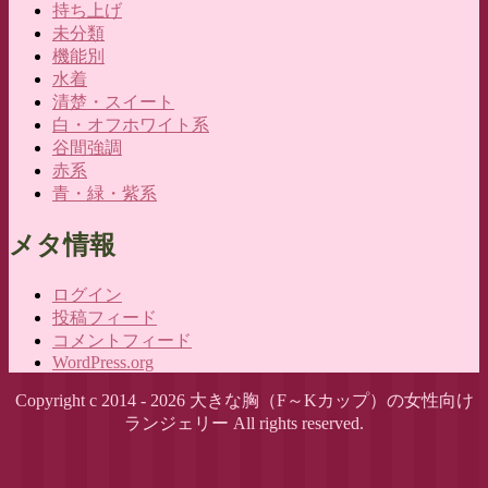
持ち上げ
未分類
機能別
水着
清楚・スイート
白・オフホワイト系
谷間強調
赤系
青・緑・紫系
メタ情報
ログイン
投稿フィード
コメントフィード
WordPress.org
Copyright c 2014 - 2026 大きな胸（F～Kカップ）の女性向け
ランジェリー All rights reserved.