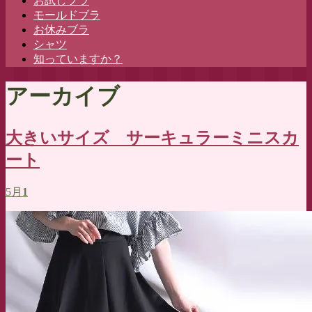
お試しブラ
へ
モールドブラ
ス
お休みブラ
キ
シャツ
ッ
知っていますか？
プ
アーカイブ
大きいサイズ サーキュラーミニスカ
ート
5月
1