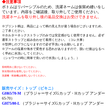
◆注意事項
ボトムはリバーシブルのため、洗濯ネームは仮留め縫いをし
ています。内容をご確認後、取り外してご使用ください。
洗濯ネームを取り外し後の返品交換はお受けできません。
※プリント柄は、商品によって柄の見え方が違う場合がございますため、
ご了承ください。
※ホルターネックストラップのみでは安定感がなく使用できません。必ず
通常ストラップと組み合わせて着用ください。（コレ大事）
※型押しのブラになりますので必ず手洗いをお願いします。
※プールの塩素や海水で変色する恐れがありますので、脱いだ後はなるべ
く早めに水洗いしてください。
（シャワーの時に簡単で良いので水洗いしましょう。）
長時間水に浸けないでください。
蛍光増白剤を使用しないでください。
洗濯機・乾燥機は使用しないでください。
販売サイズ：トップ（ビキニ）
GH65/70-M
（ブラジャーサイズGカップ・Hカップ アンダー
65-70）
GH75/80-L
（ブラジャーサイズGカップ・Hカップ アンダー