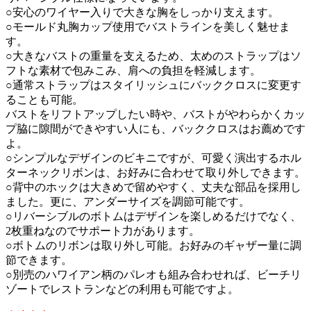
○安心のワイヤー入りで大きな胸をしっかり支えます。
○モールド丸胸カップ使用でバストラインを美しく魅せま
す。
○大きなバストの重量を支えるため、太めのストラップはソ
フトな素材で包みこみ、肩への負担を軽減します。
○通常ストラップはスタイリッシュにバッククロスに変更す
ることも可能。
バストをリフトアップしたい時や、バストがやわらかくカッ
プ脇に隙間ができやすい人にも、バッククロスはお薦めです
よ。
○シンプルなデザインのビキニですが、可愛く演出するホル
ターネックリボンは、お好みに合わせて取り外しできます。
○背中のホックは大きめで留めやすく、丈夫な部品を採用し
ました。更に、アンダーサイズを調節可能です。
○リバーシブルのボトムはデザインを楽しめるだけでなく、
2枚重ねなのでサポート力があります。
○ボトムのリボンは取り外し可能。お好みのギャザー量に調
節できます。
○別売のハワイアン柄のパレオも組み合わせれば、ビーチリ
ゾートでレストランなどの利用も可能ですよ。