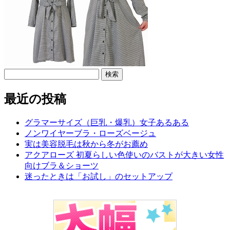
検
索:
最近の投稿
グラマーサイズ（巨乳・爆乳）女子あるある
ノンワイヤーブラ・ローズベージュ
実は美容脱毛は秋から冬がお薦め
アクアローズ 初夏らしい色使いのバストが大きい女性
向けブラ＆ショーツ
迷ったときは「お試し」のセットアップ