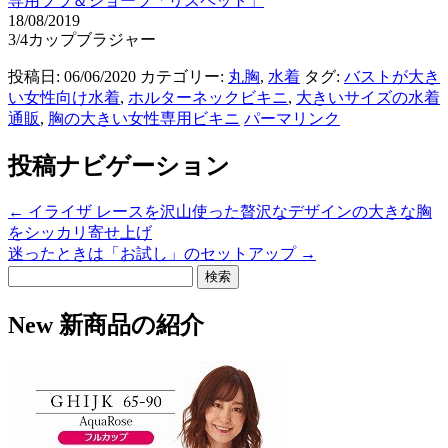
専用ブラ＆ショーツ「リスペット」
18/08/2019
3/4カップブラジャー
投稿日: 06/06/2020 カテゴリー:
丸胸
,
水着
タグ:
バストが大き
い女性向け水着
,
ホルターネックビキニ
,
大きいサイズの水着
通販
,
胸の大きい女性専用ビキニ
パーマリンク
投稿ナビゲーション
←
イライザ レースを沢山使った贅沢なデザインの大きな胸
をシッカリ寄せ上げ
迷ったときは「お試し」のセットアップ
→
検
索:
New 新商品の紹介