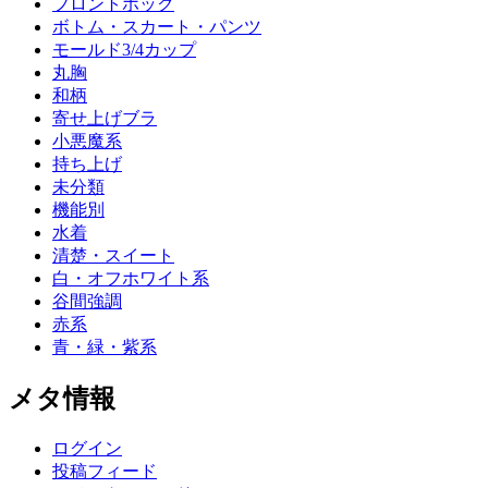
フロントホック
ボトム・スカート・パンツ
モールド3/4カップ
丸胸
和柄
寄せ上げブラ
小悪魔系
持ち上げ
未分類
機能別
水着
清楚・スイート
白・オフホワイト系
谷間強調
赤系
青・緑・紫系
メタ情報
ログイン
投稿フィード