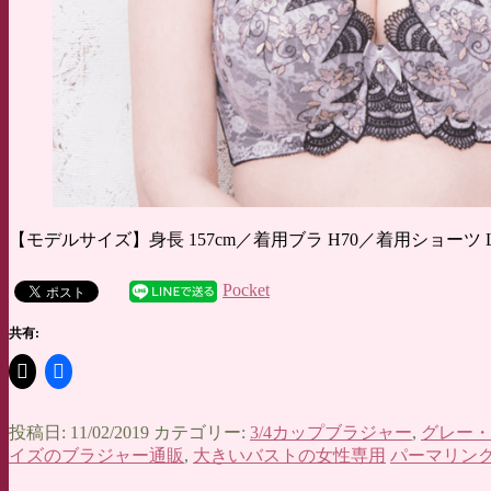
【モデルサイズ】身長 157cm／着用ブラ H70／着用ショーツ 
Pocket
共有:
投稿日: 11/02/2019 カテゴリー:
3/4カップブラジャー
,
グレー・
イズのブラジャー通販
,
大きいバストの女性専用
パーマリン