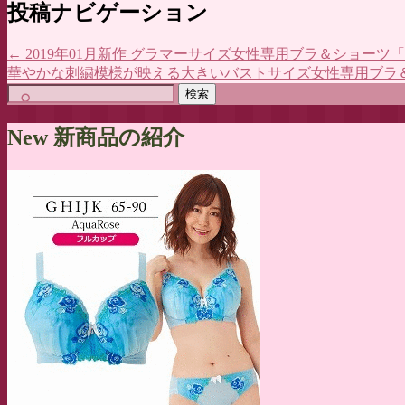
投稿ナビゲーション
←
2019年01月新作 グラマーサイズ女性専用ブラ＆ショーツ
華やかな刺繍模様が映える大きいバストサイズ女性専用ブラ
検
索:
New 新商品の紹介