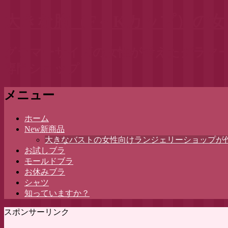
大きな胸（F～Kカップ）の
グラマーサイズの女性が考えたグラマー
専門ショップ
メニュー
コ
ホーム
ン
New新商品
テ
大きなバストの女性向けランジェリーショップが
ン
お試しブラ
ツ
モールドブラ
へ
お休みブラ
ス
シャツ
キ
知っていますか？
ッ
スポンサーリンク
プ