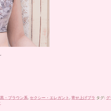
L
黒・ブラウン系
,
セクシー・エレガント
,
寄せ上げブラ
タグ:
グ
ク