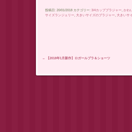
投稿日: 20/01/2018 カテゴリー:
3/4カップブラジャー
,
かわ
サイズランジェリー
,
大きいサイズのブラジャー
,
大きいサ
投稿ナビゲーション
←
【2018年1月新作】ロガールブラ＆ショーツ