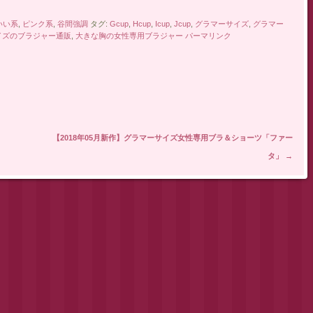
いい系
,
ピンク系
,
谷間強調
タグ:
Gcup
,
Hcup
,
Icup
,
Jcup
,
グラマーサイズ
,
グラマー
イズのブラジャー通販
,
大きな胸の女性専用ブラジャー
パーマリンク
【2018年05月新作】グラマーサイズ女性専用ブラ＆ショーツ「ファー
タ」
→