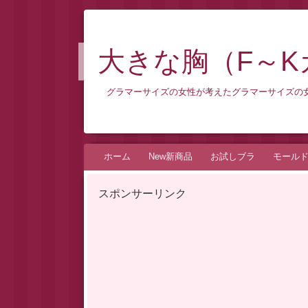
大きな胸（F～
グラマーサイズの女性が考えたグラマーサイズの女
コ
ホーム
New新商品
お試しブラ
モール
ン
テ
スポンサーリンク
ン
ツ
へ
ス
キ
ッ