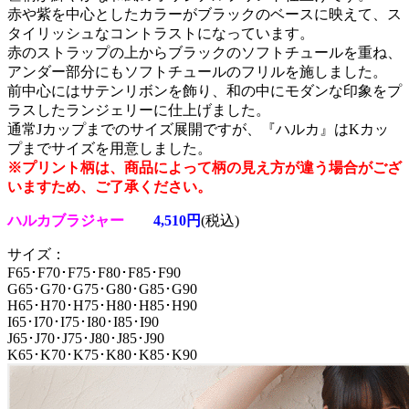
赤や紫を中心としたカラーがブラックのベースに映えて、ス
タイリッシュなコントラストになっています。
赤のストラップの上からブラックのソフトチュールを重ね、
アンダー部分にもソフトチュールのフリルを施しました。
前中心にはサテンリボンを飾り、和の中にモダンな印象をプ
ラスしたランジェリーに仕上げました。
通常Jカップまでのサイズ展開ですが、『ハルカ』はKカッ
プまでサイズを用意しました。
※プリント柄は、商品によって柄の見え方が違う場合がござ
いますため、ご了承ください。
ハルカブラジャー
4,510円
(税込)
サイズ：
F65･F70･F75･F80･F85･F90
G65･G70･G75･G80･G85･G90
H65･H70･H75･H80･H85･H90
I65･I70･I75･I80･I85･I90
J65･J70･J75･J80･J85･J90
K65･K70･K75･K80･K85･K90