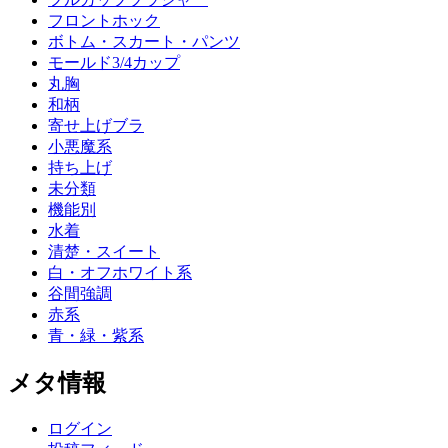
フロントホック
ボトム・スカート・パンツ
モールド3/4カップ
丸胸
和柄
寄せ上げブラ
小悪魔系
持ち上げ
未分類
機能別
水着
清楚・スイート
白・オフホワイト系
谷間強調
赤系
青・緑・紫系
メタ情報
ログイン