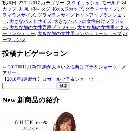
投稿日: 23/11/2017 カテゴリー:
スタイリッシュ
,
モールド3/4
カップ
,
丸胸
,
和柄
タグ:
Kcup
,
Kカップ
,
グラマーサイズ
,
グ
ラマラスサイズ
,
グラマラスサイズセットアップランジェリ
ー
,
大きなバストサイズ
,
大きなバストの女性向けブラジャ
ー
,
大きな胸の女性専用ブラジャー
,
大きな胸の女性用セクシ
ーランジェリー
,
大きな胸の女性用ランジェリーショップ
パ
ーマリンク
投稿ナビゲーション
←
2017年11月新作 胸が大きい女性向けブラ＆ショーツ「メ
アリー」
【2018年1月新作】ロガールブラ＆ショーツ
→
検
索:
New 新商品の紹介