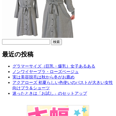
検
索:
最近の投稿
グラマーサイズ（巨乳・爆乳）女子あるある
ノンワイヤーブラ・ローズベージュ
実は美容脱毛は秋から冬がお薦め
アクアローズ 初夏らしい色使いのバストが大きい女性
向けブラ＆ショーツ
迷ったときは「お試し」のセットアップ