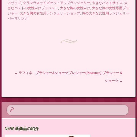
スサイズ
,
グラマラスサイズセットアップランジェリー
,
大きなバストサイズ
,
大
きなバストの女性向けブラジャー
,
大きな胸の女性向け
,
大きな胸の女性専用ブラ
ジャー
,
大きな胸の女性用ランジェリーショップ
,
胸の大きな女性用ランジェリー
パーマリンク
投稿ナビゲーション
←
ラフィネ ブラジャー&ショーツ
プレジャー(Pleasure) ブラジャー＆
ショーツ
→
NEW 新商品の紹介