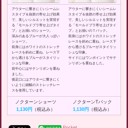
アウターに響きにくいシームレ
アウターに響きにくいシームレ
スタイプ＆抜群の寄せ上げ効果
スタイプ＆抜群の寄せ上げ効果
で、美しいシルエットを実現す
で、美しいシルエットを実現す
る「モールドブラ寄せ上げタイ
る「モールドブラ寄せ上げタイ
プ」とお揃いのショーツ。
プ」とお揃いのＴバック。
深みのあるブルーが大人っぽい
前身にはホワイトのストレッチ
ショーツ。
レースを斜めに重ね、レース下
前身にはホワイトのストレッチ
から透けるブルーがスタイリッ
レースを斜めに重ね、レース下
シュな印象。
から透けるブルーがスタイリッ
サイドにはワンポイントでサテ
シュな印象。
ンリボンを重ねました。
前中心にはサテンリボンを重ね
ました。
後足口にはアウターに響きにく
いように細幅のストレッチレー
スを使用しています。
ノクターンショーツ
ノクターンTバック
1,130円
（税込み）
1,130円
（税込み）
Pocket