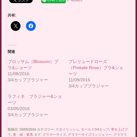
共有:
関連
ブロッサム（Blossom）ブ
プレリュードローズ
ラ&ショーツ
（Prelude Rose）ブラ&ショ
11/08/2016
ーツ
3/4カップブラジャー
11/09/2016
3/4カップブラジャー
ラフィネ ブラジャー&ショ
ーツ
03/05/2016
3/4カップブラジャー
投稿日: 03/05/2016 カテゴリー:
スタイリッシュ
,
モールド3/4カップ
,
寄せ上げブ
ラ
,
青・緑・紫系
タグ:
グラマーサイズ
,
グラマーサイズランジェリー
,
グラマラ