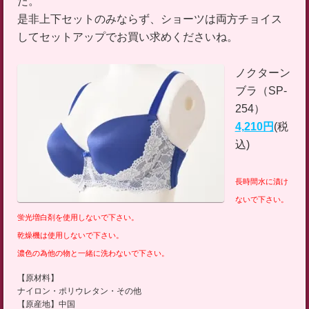
た。
是非上下セットのみならず、ショーツは両方チョイス
してセットアップでお買い求めくださいね。
ノクターン
ブラ（SP-
254）
4,210円
(税
込)
長時間水に漬け
ないで下さい。
蛍光増白剤を使用しないで下さい。
乾燥機は使用しないで下さい。
濃色の為他の物と一緒に洗わないで下さい。
【原材料】
ナイロン・ポリウレタン・その他
【原産地】中国