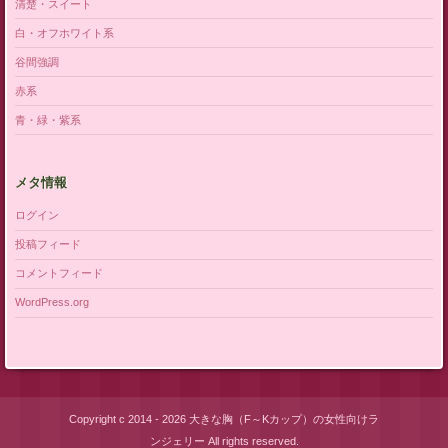
清楚・スイート
白・オフホワイト系
谷間強調
赤系
青・緑・紫系
メタ情報
ログイン
投稿フィード
コメントフィード
WordPress.org
Copyright c 2014 - 2026 大きな胸（F～Kカップ）の女性向けラ
ンジェリー All rights reserved.