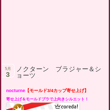
テ
ン
ツ
へ
ス
キ
ッ
プ
ノクターン ブラジャー＆シ
5月
3
ョーツ
nocturne
【モールド3/4カップ寄せ上げ】
寄せ上げ＆モールドブラで上向きシルエット！