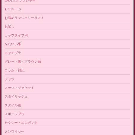
3/4カップブラジャー
TOPページ
お薦めランジェリーリスト
お試し
カップタイプ別
かわいい系
キャミブラ
グレー・黒・ブラウン系
コラム・雑記
シャツ
スーツ・ジャケット
スタイリッシュ
スタイル別
スポーツブラ
セクシー・エレガント
ノンワイヤー