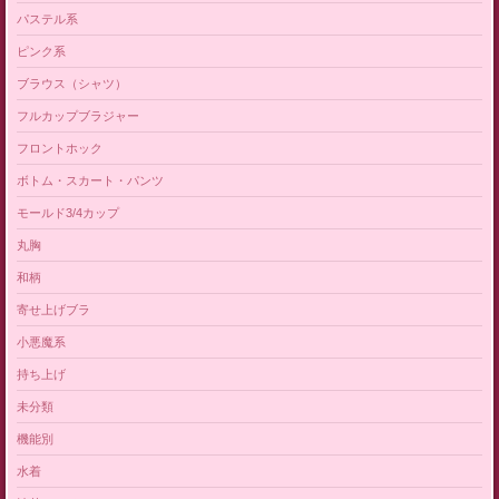
パステル系
ピンク系
ブラウス（シャツ）
フルカップブラジャー
フロントホック
ボトム・スカート・パンツ
モールド3/4カップ
丸胸
和柄
寄せ上げブラ
小悪魔系
持ち上げ
未分類
機能別
水着