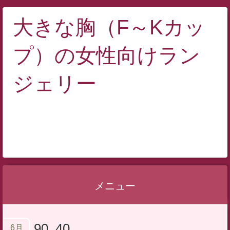
大きな胸（F～Kカッ
プ）の女性向けラン
ジェリー
メニュー
コ
90_40
ン
6月