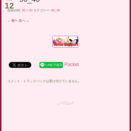
12
テ
投稿日時:
90 × 40
カテゴリー:
90_40
ン
← 前へ
次へ →
ツ
へ
ス
キ
ッ
プ
Pocket
コメント・トラックバックは受け付けていません。