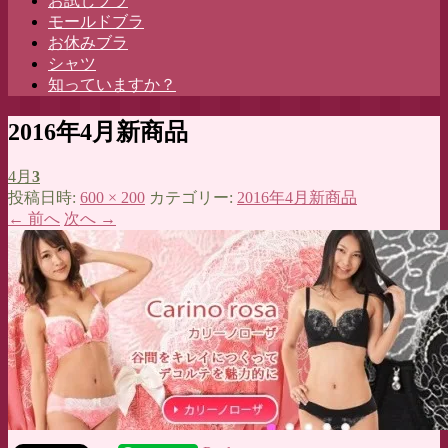
お試しブラ
へ
モールドブラ
ス
お休みブラ
キ
シャツ
ッ
知っていますか？
プ
2016年4月新商品
4月
3
投稿日時:
600 × 200
カテゴリー:
2016年4月新商品
← 前へ
次へ →